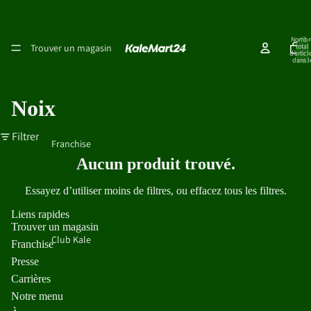
Nombr
Trouver un magasin
total
d’articl
dans l
panier:
Noix
Filtrer
Franchise
Aucun produit trouvé.
Essayez d’utiliser moins de filtres, ou
effacez tous les filtres
.
Liens rapides
Trouver un magasin
Club Kale
Franchise
Presse
Carrières
Notre menu